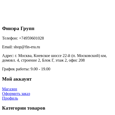
Металл Профиль Планка конька плоского
простая 145х145х2000 (ПЭ-01-7005-0.45)
600
₽
/шт
В корзину
Финэра Групп
Телефон:
+74959601028
Email:
shop@fin-era.ru
Адрес:
г. Москва, Киевское шоссе 22-й (п. Московский) км,
домовл. 4, строение 2, Блок Г, этаж 2, офис 208
График работы:
9.00 - 19.00
Мой аккаунт
Магазин
Оформить заказ
Профиль
Категории товаров