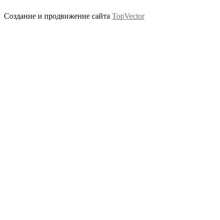
Создание и продвижение сайта
TopVector
Scroll
Up