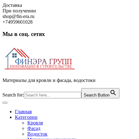
Skip
Доставка
to
При получении
content
shop@fin-era.ru
+74959601028
Мы в соц. сетях
Facebook
Twitter
Google
Instagram
Материалы для кровли и фасада, водостоки
Search for:
Search Button
Open
Button
Главная
Категории
Кровля
Фасад
Водосток