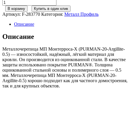
Количество
товара
В корзину
Купить в один клик
Металл
Артикул:
F-283770
Категория:
Металл Профиль
Профиль
М/
Описание
черепица
Монтерроса-
Описание
X
PURMAN
Металлочерепица МП Монтерроса-X (PURMAN-20-Argillite-
Argillite
0.5) — износостойкий, надёжный, лёгкий материал для
Бронзовый
кровли. Он производится из оцинкованной стали. В качестве
металлик
защиты использовано покрытие PURMAN®. Толщина
0,50сталь
оцинкованной стальной основы и полимерного слоя — 0.5
мм. Металлочерепица МП Монтерроса-X (PURMAN-20-
Argillite-0.5) хорошо подходит как для частного домостроения,
так и для крупных объектов.