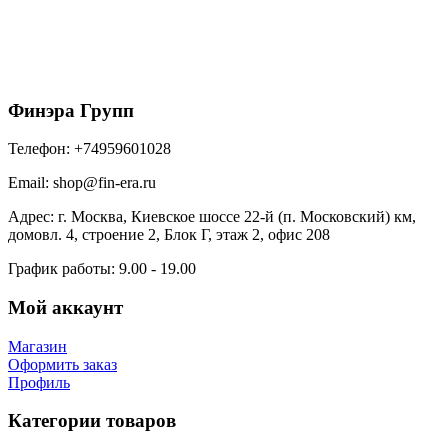
Металл Профиль Планка конька плоского
простая 115х115х2000 (ПЭ-01-1015-0.45)
525
₽
/шт
В корзину
Финэра Групп
Телефон:
+74959601028
Email:
shop@fin-era.ru
Адрес:
г. Москва, Киевское шоссе 22-й (п. Московский) км,
домовл. 4, строение 2, Блок Г, этаж 2, офис 208
График работы:
9.00 - 19.00
Мой аккаунт
Магазин
Оформить заказ
Профиль
Категории товаров