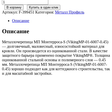
Количество
товара
В корзину
Купить в один клик
Металл
Артикул:
F-399451
Категория:
Металл Профиль
Профиль
М/
Описание
черепица
Монтерроса-
Описание
S
VikingMP
Металлочерепица МП Монтерроса-S (VikingMP-01-6007-0.45)
RAL6007
— долговечный, маловесный, износостойкий материал для
бутылочно-
кровли. Он производится из оцинкованной стали. В качестве
зеленый
защитного барьера применено покрытие VikingMP®. Толщина
0,45сталь
оцинкованной стальной основы и полимерного слоя — 0.45
мм. Металлочерепица МП Монтерроса-S (VikingMP-01-6007-
0.45) хорошо подходит как для коттеджного строительства, так
и для масштабной застройки.