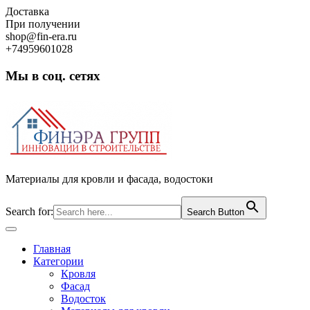
Skip
Доставка
to
При получении
content
shop@fin-era.ru
+74959601028
Мы в соц. сетях
Facebook
Twitter
Google
Instagram
Материалы для кровли и фасада, водостоки
Search for:
Search Button
Open
Button
Главная
Категории
Кровля
Фасад
Водосток