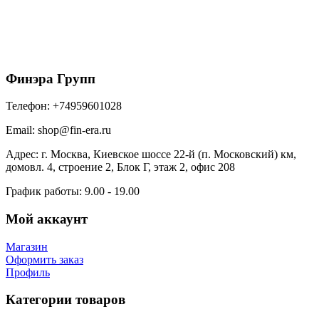
Металл Профиль Планка примыкания верхняя
140х90х2000 (ПЭ-01-9010-0.45)
525
₽
/шт
В корзину
Финэра Групп
Телефон:
+74959601028
Email:
shop@fin-era.ru
Адрес:
г. Москва, Киевское шоссе 22-й (п. Московский) км,
домовл. 4, строение 2, Блок Г, этаж 2, офис 208
График работы:
9.00 - 19.00
Мой аккаунт
Магазин
Оформить заказ
Профиль
Категории товаров