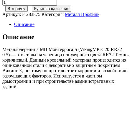
Количество
товара
В корзину
Купить в один клик
Металл
Артикул:
F-283875
Категория:
Металл Профиль
Профиль
М/
Описание
черепица
Монтерроса-
Описание
S
VikingMP
Металлочерепица МП Монтерроса-S (VikingMP E-20-RR32-
E
0.5) — это стальная черепица популярного цвета RR32 Темно-
RR32
коричневый. Данный кровельный материал производится из
темно-
оцинкованной стали с декоративно-защитным покрытием
коричневый
Викинг Е, поэтому он противостоит коррозии и воздействию
0,50сталь
разрушающих факторов. Используется в частном
домостроении и при строительстве административных
зданий.