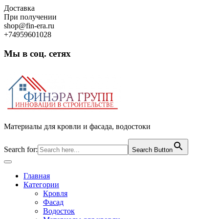
Skip
Доставка
to
При получении
content
shop@fin-era.ru
+74959601028
Мы в соц. сетях
Facebook
Twitter
Google
Instagram
Материалы для кровли и фасада, водостоки
Search for:
Search Button
Open
Button
Главная
Категории
Кровля
Фасад
Водосток