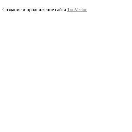
Создание и продвижение сайта
TopVector
Scroll
Up