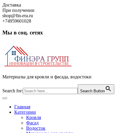
Skip
Доставка
to
При получении
content
shop@fin-era.ru
+74959601028
Мы в соц. сетях
Facebook
Twitter
Google
Instagram
Материалы для кровли и фасада, водостоки
Search for:
Search Button
Open
Button
Главная
Категории
Кровля
Фасад
Водосток