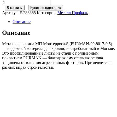
Количество
товара
В корзину
Купить в один клик
Металл
Артикул:
F-283865
Категория:
Металл Профиль
Профиль
М/
Описание
черепица
Монтерроса-
Описание
S
PURMAN
Металлочерепица МП Монтерроса-S (PURMAN-20-8017-0.5)
RAL8017
— надёжный материал для кровли, востребованный в Москве.
коричневый
Это профилированные листы из стали c полимерным
0,50сталь
покрытием PURMAN — благодаря ему стальная основа
защищена от влияния агрессивных факторов. Применяется в
разных видах строительства.