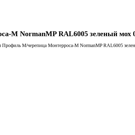
са-М NormanMP RAL6005 зеленый мох 0
л Профиль М/черепица Монтерроса-М NormanMP RAL6005 зелены