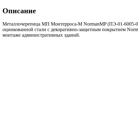
черепица
Монтерроса-
Описание
М
NormanMP
Металлочерепица МП Монтерроса-M NormanMP (ПЭ-01-6005-0.5)
RAL6005
оцинкованной стали с декоративно-защитным покрытием Norma
зеленый
монтаже административных зданий.
мох
0,50сталь