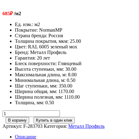
685
₽
/м2
Ед. изм.
:
м2
Покрытие
:
NormanMP
Страна бренда
:
Россия
Толщина покрытия, мкм
:
25.00
Цвет
:
RAL 6005 зеленый мох
Бренд
:
Металл Профиль
Гарантия
:
20 лет
Блеск поверхности
:
Глянцевый
Высота ступеньки, мм
:
30.00
Максимальная длина, м
:
8.00
Минимальная длина, м
:
0.50
Шаг ступеньки, мм
:
350.00
Ширина общая, мм
:
1170.00
Ширина полезная, мм
:
1110.00
Толщина, мм
:
0.50
Количество
товара
В корзину
Купить в один клик
Металл
Артикул:
F-283703
Категория:
Металл Профиль
Профиль
М/
Описание