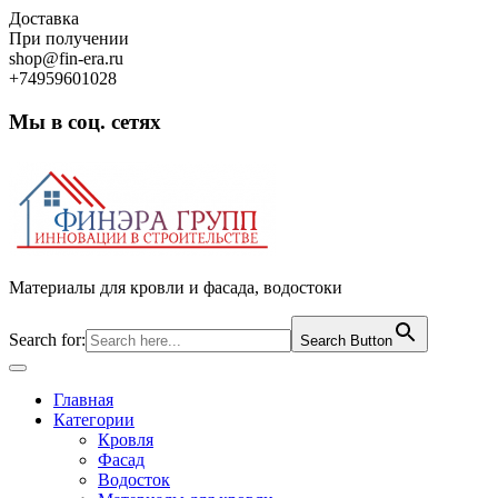
Skip
Доставка
to
При получении
content
shop@fin-era.ru
+74959601028
Мы в соц. сетях
Facebook
Twitter
Google
Instagram
Материалы для кровли и фасада, водостоки
Search for:
Search Button
Open
Button
Главная
Категории
Кровля
Фасад
Водосток