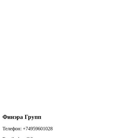
1475
₽
/шт
В корзину
Угол желоба внешний GL PU 90 гр 150 мм RAL
9003 сигнальный белый
1475
₽
/шт
В корзину
Финэра Групп
Телефон:
+74959601028