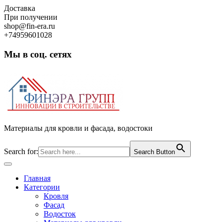
Skip
Доставка
to
При получении
content
shop@fin-era.ru
+74959601028
Мы в соц. сетях
Facebook
Twitter
Google
Instagram
Материалы для кровли и фасада, водостоки
Search for:
Search Button
Open
Button
Главная
Категории
Кровля
Фасад
Водосток