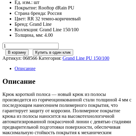
Ед. изм.
:
шт
Покрытие
:
Rooftop dRain PU
Страна бренда
:
Россия
Цвет
:
RR 32 темно-коричневый
Бренд
:
Grand Line
Коллекция
:
Grand Line 150/100
Толщина, мм
:
4.00
Количество
товара
В корзину
Купить в один клик
Крюк
Артикул:
068566
Категория:
Grand Line РU 150/100
короткий
полоса
Описание
GL
PU
Описание
150
мм
Крюк короткий полоса — новый крюк из полосы
RR
производится из горячеоцинкованной стали толщиной 4 мм с
32
последующим нанесением полимерного покрытия, что
темно-
гарантирует защиту от коррозии. Полимерное покрытие
коричневый
крюка из полосы наносится на высокотехнологичной
автоматизированной покрасочной линии с девятью стадиями
предварительной подготовки поверхности, обеспечивая
максимальную стойкость покрытия к механическим