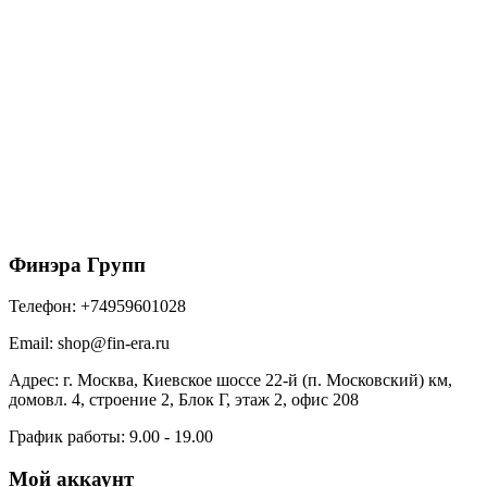
Вентиль SKAT Monterrey кровельный
ТехноНИКОЛЬ, красный, шт.
2040
₽
/шт
В корзину
Финэра Групп
Телефон:
+74959601028
Email:
shop@fin-era.ru
Адрес:
г. Москва, Киевское шоссе 22-й (п. Московский) км,
домовл. 4, строение 2, Блок Г, этаж 2, офис 208
График работы:
9.00 - 19.00
Мой аккаунт