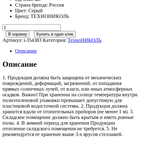
Страна бренда
:
Россия
Цвет
:
Серый
Бренд
:
ТЕХНОНИКОЛЬ
Количество
товара
В корзину
Купить в один клик
Колпак
Артикул:
i-354383
Категория:
ТехноНИКОЛЬ
ТехноНИКОЛЬ
D
Описание
160
серый,
Описание
шт.
1. Продукция должна быть защищена от механических
повреждений, деформаций, загрязнений, от попадания
прямых солнечных лучей, от влаги, или иных атмосферных
осадков. Важно! При хранении на солнце температура внутри
полиэтиленовой упаковки превышает допустимую для
пластиковой водосточной системы. 2. Продукция должна
хранится вдали от отопительных приборов (не менее 1 м). 3.
Складское помещение должно быть крытым и иметь ровные
полы. 4. В зимний период для хранения Продукции
отопление складского помещения не требуется. 5. Не
рекомендуется ее хранение выше 3-х ярусов стеллажей.