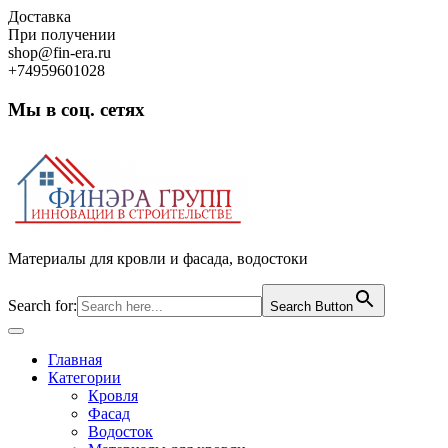
Skip
Доставка
to
При получении
content
shop@fin-era.ru
+74959601028
Мы в соц. сетях
Facebook
Twitter
Google
Instagram
Материалы для кровли и фасада, водостоки
Search for:
Search Button
Open
Button
Главная
Категории
Кровля
Фасад
Водосток