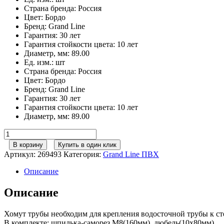
Страна бренда
:
Россия
Цвет
:
Бордо
Бренд
:
Grand Line
Гарантия
:
30 лет
Гарантия стойкости цвета
:
10 лет
Диаметр, мм
:
89.00
Ед. изм.
:
шт
Страна бренда
:
Россия
Цвет
:
Бордо
Бренд
:
Grand Line
Гарантия
:
30 лет
Гарантия стойкости цвета
:
10 лет
Диаметр, мм
:
89.00
Количество
товара
В корзину
Купить в один клик
Хомут
Артикул:
269493
Категория:
Grand Line ПВХ
трубы
металлический
Описание
на
камень
Описание
Grand
Line
Хомут трубы необходим для крепления водосточной трубы к ст
ПВХ
В комплекте: шпилька-саморез М8(160мм), дюбель(10х80мм)
бордо