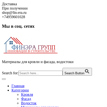
Skip
Доставка
to
При получении
content
shop@fin-era.ru
+74959601028
Мы в соц. сетях
Facebook
Twitter
Google
Instagram
Материалы для кровли и фасада, водостоки
Search for:
Search Button
Open
Button
Главная
Категории
Кровля
Фасад
Водосток