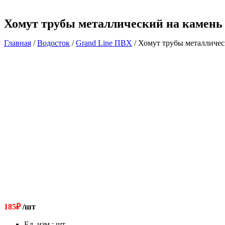
Хомут трубы металлический на камень 
Главная
/
Водосток
/
Grand Line ПВХ
/ Хомут трубы металличес
185
₽
/шт
Ед. изм.
:
шт