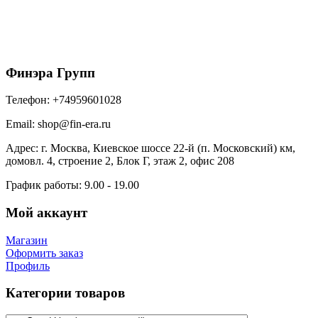
0,45 Drap TX с пленкой RAL 1015 светлая
слоновая кость
1018
₽
/м2
В корзину
Финэра Групп
Телефон:
+74959601028
Email:
shop@fin-era.ru
Адрес:
г. Москва, Киевское шоссе 22-й (п. Московский) км,
домовл. 4, строение 2, Блок Г, этаж 2, офис 208
График работы:
9.00 - 19.00
Мой аккаунт
Магазин
Оформить заказ
Профиль
Категории товаров