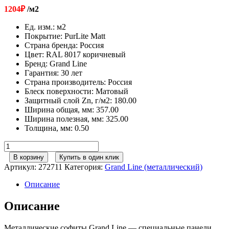
1204
₽
/м2
Ед. изм.
:
м2
Покрытие
:
PurLite Matt
Страна бренда
:
Россия
Цвет
:
RAL 8017 коричневый
Бренд
:
Grand Line
Гарантия
:
30 лет
Страна производитель
:
Россия
Блеск поверхности
:
Матовый
Защитный слой Zn, г/м2
:
180.00
Ширина общая, мм
:
357.00
Ширина полезная, мм
:
325.00
Толщина, мм
:
0.50
Количество
товара
В корзину
Купить в один клик
Софит
Артикул:
272711
Категория:
Grand Line (металлический)
металлический
центральная
Описание
перфорация
0,5
Описание
PurLite
Matt
Металлические софиты Grand Line — специальные панели
с