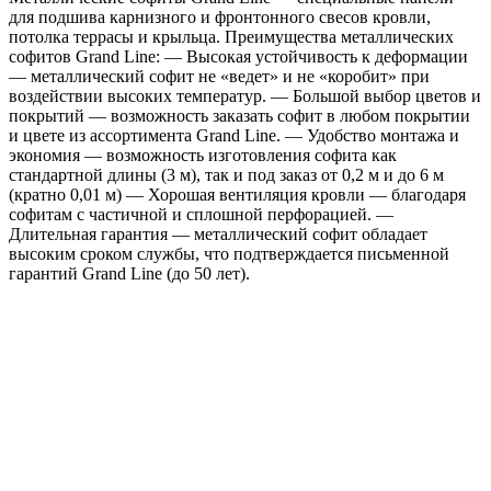
для подшива карнизного и фронтонного свесов кровли,
пленкой
потолка террасы и крыльца. Преимущества металлических
RAL
софитов Grand Line: — Высокая устойчивость к деформации
8017
— металлический софит не «ведет» и не «коробит» при
шоколад
воздействии высоких температур. — Большой выбор цветов и
покрытий — возможность заказать софит в любом покрытии
и цвете из ассортимента Grand Line. — Удобство монтажа и
экономия — возможность изготовления софита как
стандартной длины (3 м), так и под заказ от 0,2 м и до 6 м
(кратно 0,01 м) — Хорошая вентиляция кровли — благодаря
софитам с частичной и сплошной перфорацией. —
Длительная гарантия — металлический софит обладает
высоким сроком службы, что подтверждается письменной
гарантий Grand Line (до 50 лет).