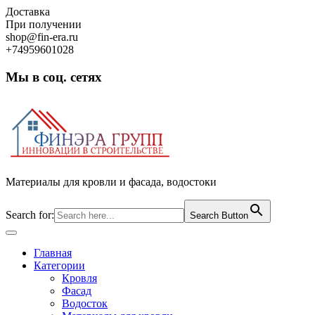
Skip
Доставка
to
При получении
content
shop@fin-era.ru
+74959601028
Мы в соц. сетях
Facebook
Twitter
Google
Instagram
Материалы для кровли и фасада, водостоки
Search for:
Search Button
Open
Button
Главная
Категории
Кровля
Фасад
Водосток