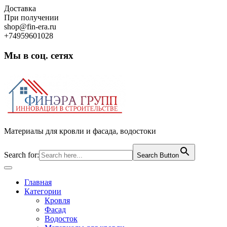
Skip
Доставка
to
При получении
content
shop@fin-era.ru
+74959601028
Мы в соц. сетях
Facebook
Twitter
Google
Instagram
Материалы для кровли и фасада, водостоки
Search for:
Search Button
Open
Button
Главная
Категории
Кровля
Фасад
Водосток