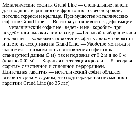
Металлические софиты Grand Line — специальные панели
с
для подшива карнизного и фронтонного свесов кровли,
пленкой
потолка террасы и крыльца. Преимущества металлических
RAL
софитов Grand Line: — Высокая устойчивость к деформации
9005
— металлический софит не «ведет» и не «коробит» при
черный
воздействии высоких температур. — Большой выбор цветов и
покрытий — возможность заказать софит в любом покрытии
и цвете из ассортимента Grand Line. — Удобство монтажа и
экономия — возможность изготовления софита как
стандартной длины (3 м), так и под заказ от 0,2 м и до 6 м
(кратно 0,02 м) — Хорошая вентиляция кровли — благодаря
софитам с частичной и сплошной перфорацией. —
Длительная гарантия — металлический софит обладает
высоким сроком службы, что подтверждается письменной
гарантий Grand Line (до 35 лет)