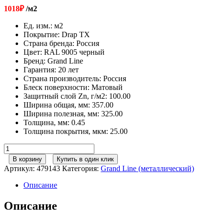
1018
₽
/м2
Ед. изм.
:
м2
Покрытие
:
Drap ТХ
Страна бренда
:
Россия
Цвет
:
RAL 9005 черный
Бренд
:
Grand Line
Гарантия
:
20 лет
Страна производитель
:
Россия
Блеск поверхности
:
Матовый
Защитный слой Zn, г/м2
:
100.00
Ширина общая, мм
:
357.00
Ширина полезная, мм
:
325.00
Толщина, мм
:
0.45
Толщина покрытия, мкм
:
25.00
Количество
товара
В корзину
Купить в один клик
Софит
Артикул:
479143
Категория:
Grand Line (металлический)
металлический
центральная
Описание
перфорация
0,45
Описание
Drap
TX