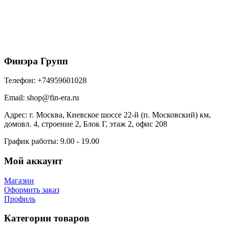
Софит металлический без перфорации 0,5 Satin
Matt TX с пленкой RAL 8017 шоколад
1128
₽
/м2
В корзину
Финэра Групп
Телефон:
+74959601028
Email:
shop@fin-era.ru
Адрес:
г. Москва, Киевское шоссе 22-й (п. Московский) км,
домовл. 4, строение 2, Блок Г, этаж 2, офис 208
График работы:
9.00 - 19.00
Мой аккаунт
Магазин
Оформить заказ
Профиль
Категории товаров