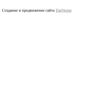
Создание и продвижение сайта
TopVector
Scroll
Up