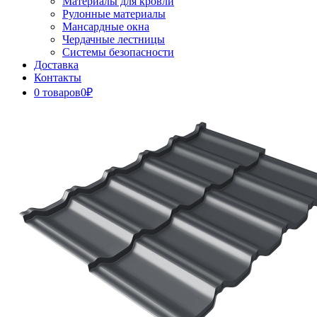
Материалы для кровли
Рулонные материалы
Мансардные окна
Чердачные лестницы
Системы безопасности
Доставка
Контакты
0 товаров
0₽
Close
Button