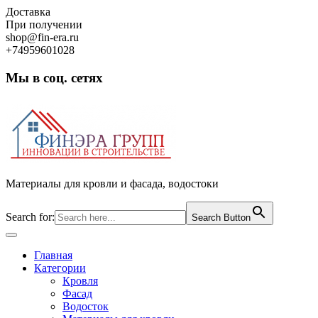
Skip
Доставка
to
При получении
content
shop@fin-era.ru
+74959601028
Мы в соц. сетях
Facebook
Twitter
Google
Instagram
Материалы для кровли и фасада, водостоки
Search for:
Search Button
Open
Button
Главная
Категории
Кровля
Фасад
Водосток