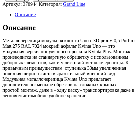
Grand
Артикул:
378944
Категория:
Grand Line
Line
Металлочерепица
Описание
модульная
квинта
Описание
Uno
c
Металлочерепица модульная квинта Uno c 3D резом 0,5 PurPro
3D
Matt 275 RAL 7024 мокрый асфальт Kvinta Uno — это
резом
модульная версия популярного профиля Kvinta Plus. Монтаж
0,5
производится на стандартную обрешетку с использованием
PurPro
доборных элементов, как и у листовой металлочерепицы. К
Matt
привычным преимуществам: ступенька 30мм увеличенная
275
полезная ширина листа выразительный внешний вид
RAL
Модульная металлочерепица Kvinta Uno предлагает
7024
дополнительно: меньше обрезков на сложных крышах
мокрый
простой монтаж, даже в «одну каску» транспортировка даже в
асфальт
легковом автомобиле удобное хранение