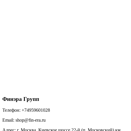
ТЕХНОНИКОЛЬ SHINGLAS многослойная
черепица, Ранчо, Сиена & 4D4X21-3635RUS (2м2)
1356
₽
/упак
В корзину
Финэра Групп
Телефон:
+74959601028
Email:
shop@fin-era.ru
Адрес:
г. Москва, Киевское шоссе 22-й (п. Московский) км,