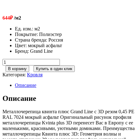
644
₽
/м2
Ед. изм.
:
м2
Покрытие
:
Полиэстер
Страна бренда
:
Россия
Цвет
:
мокрый асфальт
Бренд
:
Grand Line
Количество
товара
В корзину
Купить в один клик
Grand
Категория:
Кровля
Line
Металлочерепица
Описание
квинта
плюс
Описание
c
3D
Металлочерепица квинта плюс Grand Line c 3D резом 0,45 PE
резом
RAL 7024 мокрый асфальт Оригинальный рисунок профиля
0,45
металлочерепицы Kvinta plus 3D перенесет Вас в Европу с ее
PE
маленькими, красивыми, уютными домиками. Преимущества
RAL
металлочерепицы Квинта плюс 3D: Геометрия волны и
7024