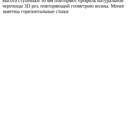
высота ступеньки 30 мм повторяют профиль натуральной
мокрый
черепицы 3D рез, повторяющий геометрию волны. Менее
асфальт
заметны горизонтальные стыки
ТЕХНОНИКОЛЬ Гибкая черепица, Модерн,
Ледник & 4B4X21-3314RUS (3м2)
1665
₽
/упак
В корзину