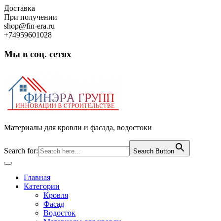
Skip
Доставка
to
При получении
content
shop@fin-era.ru
+74959601028
Мы в соц. сетях
Facebook
Twitter
Google
Instagram
Материалы для кровли и фасада, водостоки
Search for:
Search Button
Open
Button
Главная
Категории
Кровля
Фасад
Водосток