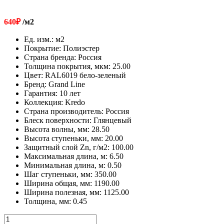
640
₽
/м2
Ед. изм.
:
м2
Покрытие
:
Полиэстер
Страна бренда
:
Россия
Толщина покрытия, мкм
:
25.00
Цвет
:
RAL6019 бело-зеленый
Бренд
:
Grand Line
Гарантия
:
10 лет
Коллекция
:
Kredo
Страна производитель
:
Россия
Блеск поверхности
:
Глянцевый
Высота волны, мм
:
28.50
Высота ступеньки, мм
:
20.00
Защитный слой Zn, г/м2
:
100.00
Максимальная длина, м
:
6.50
Минимальная длина, м
:
0.50
Шаг ступеньки, мм
:
350.00
Ширина общая, мм
:
1190.00
Ширина полезная, мм
:
1125.00
Толщина, мм
:
0.45
Количество