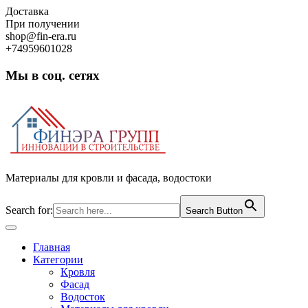
Skip
Доставка
to
При получении
content
shop@fin-era.ru
+74959601028
Мы в соц. сетях
Facebook
Twitter
Google
Instagram
Материалы для кровли и фасада, водостоки
Search for:
Search Button
Open
Button
Главная
Категории
Кровля
Фасад
Водосток