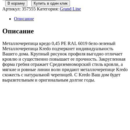
товара
В корзину
Купить в один клик
Grand
Артикул:
357555
Категория:
Grand Line
Line
Металлочерепица
Описание
кредо
0,45
Описание
PE
RAL
Металлочерепица кредо 0,45 PE RAL 6019 бело-зеленый
6019
Металлочерепица Kredo подчеркнет индивидуальность
бело-
Вашего дома. Крупный рисунок профиля выгодно отличает
зеленый
кровлю и существенно повышает ее прочность. Закругленная
форма гребня отражает Средиземноморский стиль кровли, а
мягкие и ровные линии волн придают металлочерепице Kredo
схожесть с натуральной черепицей. С Kredo Ваш дом будет
выразительным и оригинальным долгие годы.