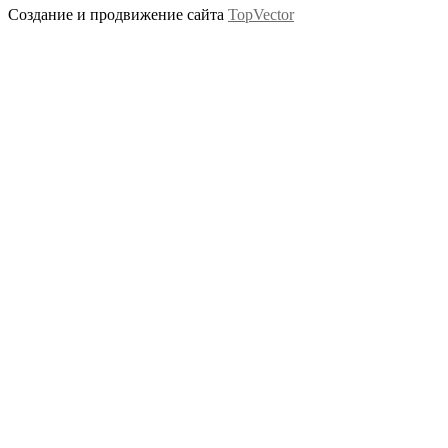
Создание и продвижение сайта
TopVector
Scroll
Up