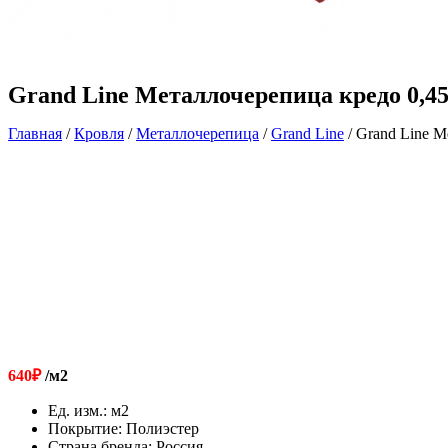
Grand Line Металлочерепица кредо 0,4
Главная
/
Кровля
/
Металлочерепица
/
Grand Line
/ Grand Line 
640
₽
/м2
Ед. изм.
:
м2
Покрытие
:
Полиэстер
Страна бренда
:
Россия