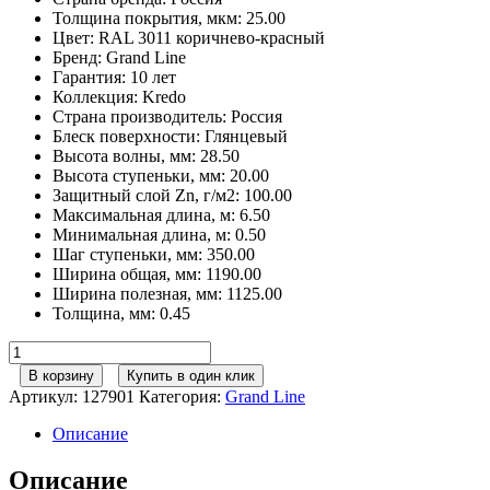
Толщина покрытия, мкм
:
25.00
Цвет
:
RAL 3011 коричнево-красный
Бренд
:
Grand Line
Гарантия
:
10 лет
Коллекция
:
Kredo
Страна производитель
:
Россия
Блеск поверхности
:
Глянцевый
Высота волны, мм
:
28.50
Высота ступеньки, мм
:
20.00
Защитный слой Zn, г/м2
:
100.00
Максимальная длина, м
:
6.50
Минимальная длина, м
:
0.50
Шаг ступеньки, мм
:
350.00
Ширина общая, мм
:
1190.00
Ширина полезная, мм
:
1125.00
Толщина, мм
:
0.45
Количество
товара
В корзину
Купить в один клик
Grand
Артикул:
127901
Категория:
Grand Line
Line
Металлочерепица
Описание
кредо
0,45
Описание
PE