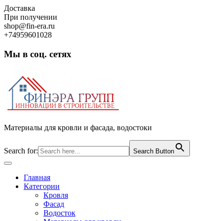
Skip
Доставка
to
При получении
content
shop@fin-era.ru
+74959601028
Мы в соц. сетях
Facebook
Twitter
Google
Instagram
Материалы для кровли и фасада, водостоки
Search for:
Search Button
Open
Button
Главная
Категории
Кровля
Фасад
Водосток