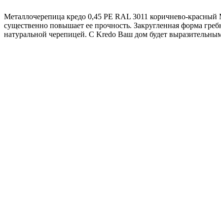
RAL
Металлочерепица кредо 0,45 PE RAL 3011 коричнево-красный
3011
существенно повышает ее прочность. Закругленная форма греб
коричнево-
натуральной черепицей. С Kredo Ваш дом будет выразительны
красный
Grand Line Металлочерепица камея 0,5 Velur X 
1053
₽
/м2
В корзину