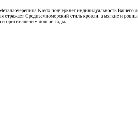
 Металлочерепица Kredo подчеркнет индивидуальность Вашего 
ня отражает Средиземноморский стиль кровли, а мягкие и ровны
м и оригинальным долгие годы.
RR 32 темно-коричневый