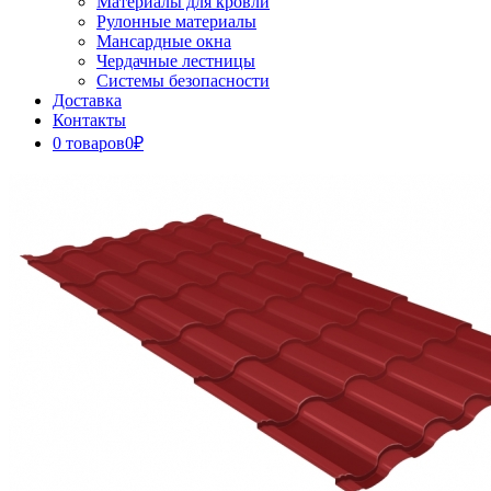
Материалы для кровли
Рулонные материалы
Мансардные окна
Чердачные лестницы
Системы безопасности
Доставка
Контакты
0 товаров
0₽
Close
Button