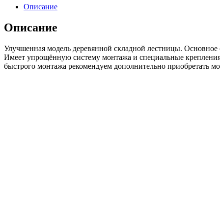
чердачная
Описание
лестница
LWK
Описание
70*100/280
Улучшенная модель деревянной складной лестницы. Основное о
Имеет упрощённую систему монтажа и специальные крепления-
быстрого монтажа рекомендуем дополнительно приобретать 