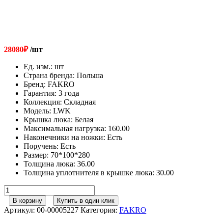
28080
₽
/шт
Ед. изм.
:
шт
Страна бренда
:
Польша
Бренд
:
FAKRO
Гарантия
:
3 года
Коллекция
:
Складная
Модель
:
LWK
Крышка люка
:
Белая
Максимальная нагрузка
:
160.00
Наконечники на ножки
:
Есть
Поручень
:
Есть
Размер
:
70*100*280
Толщина люка
:
36.00
Толщина уплотнителя в крышке люка
:
30.00
Количество
товара
В корзину
Купить в один клик
FAKRO
Артикул:
00-00005227
Категория:
FAKRO
Утепленная