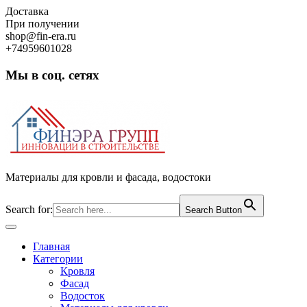
Skip
Доставка
to
При получении
content
shop@fin-era.ru
+74959601028
Мы в соц. сетях
Facebook
Twitter
Google
Instagram
Материалы для кровли и фасада, водостоки
Search for:
Search Button
Open
Button
Главная
Категории
Кровля
Фасад
Водосток