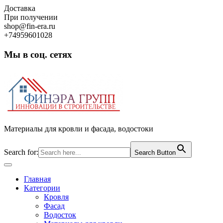
Skip
Доставка
to
При получении
content
shop@fin-era.ru
+74959601028
Мы в соц. сетях
Facebook
Twitter
Google
Instagram
Материалы для кровли и фасада, водостоки
Search for:
Search Button
Open
Button
Главная
Категории
Кровля
Фасад
Водосток