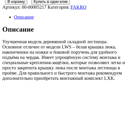
В корзину
Купить в один клик
FAKRO
Артикул:
00-00005217
Категория:
FAKRO
Утепленная
чердачная
Описание
лестница
LWK
Описание
60*130/330
Улучшенная модель деревянной складной лестницы.
Основное отличие от модели LWS – белая крышка люка,
наконечники на ножки и боковой поручень для удобного
подъёма на чердак. Имеет упрощённую систему монтажа и
специальные крепления-защёлки, которые позволяют легко и
просто закрепить крышку люка после монтажа лестницы в
проёме. Для правильного и быстрого монтажа рекомендуем
дополнительно приобретать монтажный комплект LXK.