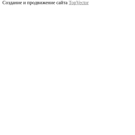
Создание и продвижение сайта
TopVector
Scroll
Up