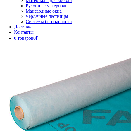
Материалы для кровли
Рулонные материалы
Мансардные окна
Чердачные лестницы
Системы безопасности
Доставка
Контакты
0 товаров
0₽
Close
Button