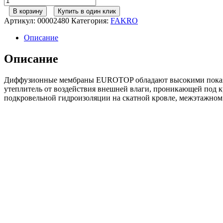
товара
В корзину
Купить в один клик
FAKRO
Артикул:
00002480
Категория:
FAKRO
Гидро-
ветрозащитная
Описание
плёнка
EUROTOP
Описание
N35
Диффузионные мембраны EUROTOP обладают высокими показат
утеплитель от воздействия внешней влаги, проникающей под к
подкровельной гидроизоляции на скатной кровле, межэтажном