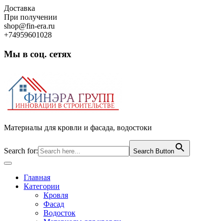
Skip
Доставка
to
При получении
content
shop@fin-era.ru
+74959601028
Мы в соц. сетях
Facebook
Twitter
Google
Instagram
Материалы для кровли и фасада, водостоки
Search for:
Search Button
Open
Button
Главная
Категории
Кровля
Фасад
Водосток