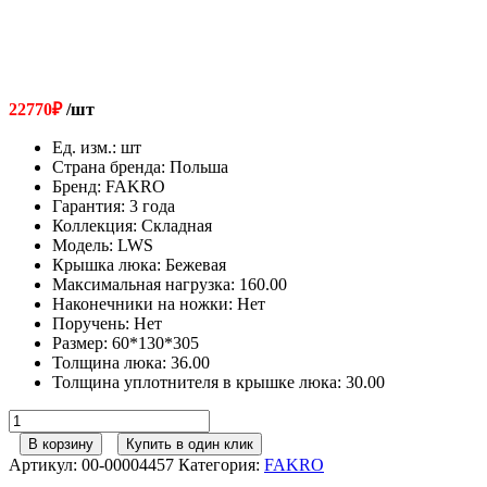
22770
₽
/шт
Ед. изм.
:
шт
Страна бренда
:
Польша
Бренд
:
FAKRO
Гарантия
:
3 года
Коллекция
:
Складная
Модель
:
LWS
Крышка люка
:
Бежевая
Максимальная нагрузка
:
160.00
Наконечники на ножки
:
Нет
Поручень
:
Нет
Размер
:
60*130*305
Толщина люка
:
36.00
Толщина уплотнителя в крышке люка
:
30.00
Количество
товара
В корзину
Купить в один клик
FAKRO
Артикул:
00-00004457
Категория:
FAKRO
Деревянная