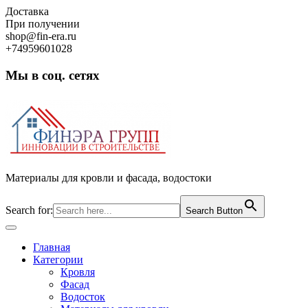
Skip
Доставка
to
При получении
content
shop@fin-era.ru
+74959601028
Мы в соц. сетях
Facebook
Twitter
Google
Instagram
Материалы для кровли и фасада, водостоки
Search for:
Search Button
Open
Button
Главная
Категории
Кровля
Фасад
Водосток