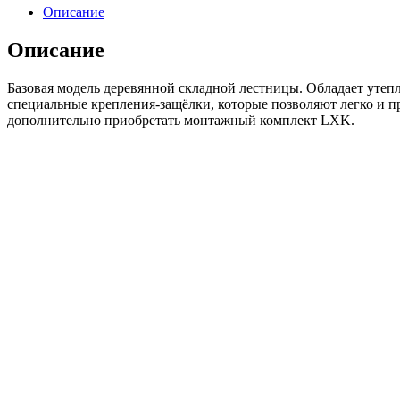
чердачная
Описание
лестница
LWS
Описание
60*130/305
Базовая модель деревянной складной лестницы. Обладает уте
специальные крепления-защёлки, которые позволяют легко и п
дополнительно приобретать монтажный комплект LXK.