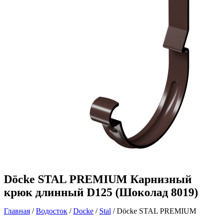
Döcke STAL PREMIUM Карнизный
крюк длинный D125 (Шоколад 8019)
Главная
/
Водосток
/
Docke
/
Stal
/ Döcke STAL PREMIUM