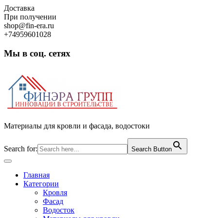
Skip
Доставка
to
При получении
content
shop@fin-era.ru
+74959601028
Мы в соц. сетях
Facebook
Twitter
Google
Instagram
Материалы для кровли и фасада, водостоки
Search for:
Search Button
Open
Button
Главная
Категории
Кровля
Фасад
Водосток