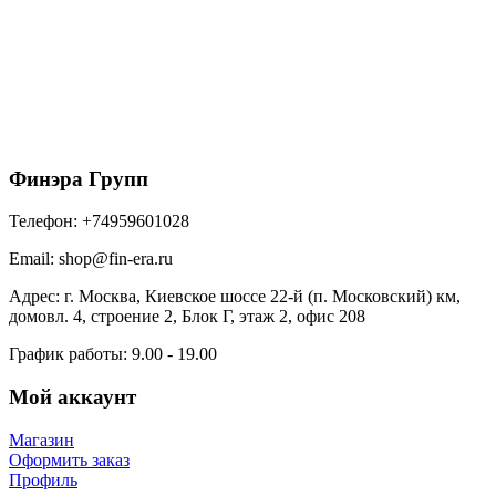
Döcke STAL PREMIUM Труба водосточная D90 1
м (Пломбир 9010)
595
₽
/шт
В корзину
Финэра Групп
Телефон:
+74959601028
Email:
shop@fin-era.ru
Адрес:
г. Москва, Киевское шоссе 22-й (п. Московский) км,
домовл. 4, строение 2, Блок Г, этаж 2, офис 208
График работы:
9.00 - 19.00
Мой аккаунт
Магазин
Оформить заказ
Профиль