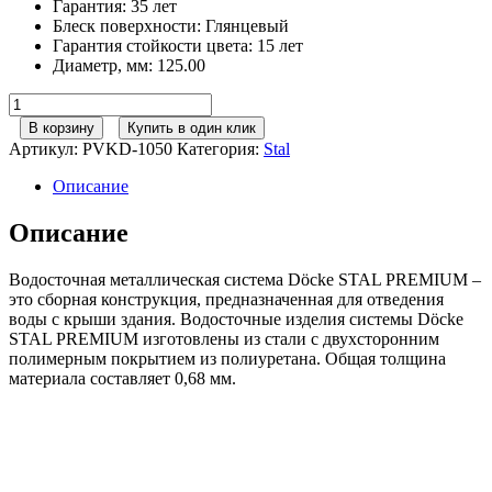
Гарантия
:
35 лет
Блеск поверхности
:
Глянцевый
Гарантия стойкости цвета
:
15 лет
Диаметр, мм
:
125.00
Количество
товара
В корзину
Купить в один клик
Döcke
Артикул:
PVKD-1050
Категория:
Stal
STAL
PREMIUM
Описание
Карнизный
крюк
Описание
длинный
D125
Водосточная металлическая система Döcke STAL PREMIUM –
(Шоколад
это сборная конструкция, предназначенная для отведения
8019)
воды с крыши здания. Водосточные изделия системы Döcke
STAL PREMIUM изготовлены из стали с двухсторонним
полимерным покрытием из полиуретана. Общая толщина
материала составляет 0,68 мм.