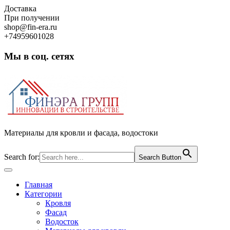
Skip
Доставка
to
При получении
content
shop@fin-era.ru
+74959601028
Мы в соц. сетях
Facebook
Twitter
Google
Instagram
Материалы для кровли и фасада, водостоки
Search for:
Search Button
Open
Button
Главная
Категории
Кровля
Фасад
Водосток