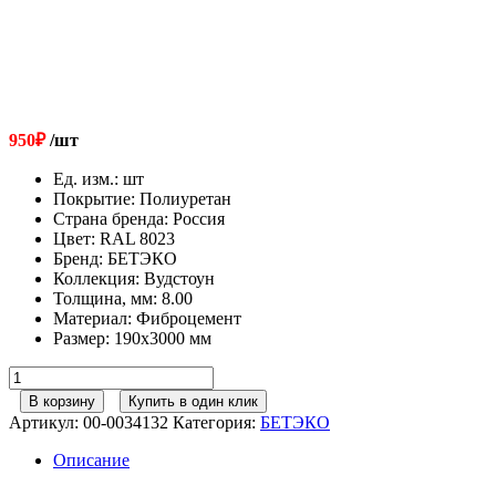
950
₽
/шт
Ед. изм.
:
шт
Покрытие
:
Полиуретан
Страна бренда
:
Россия
Цвет
:
RAL 8023
Бренд
:
БЕТЭКО
Коллекция
:
Вудстоун
Толщина, мм
:
8.00
Материал
:
Фиброцемент
Размер
:
190х3000 мм
Количество
товара
В корзину
Купить в один клик
БЕТЭКО
Артикул:
00-0034132
Категория:
БЕТЭКО
Фиброцементный
сайдинг
Описание
Вудстоун
190х3000х8