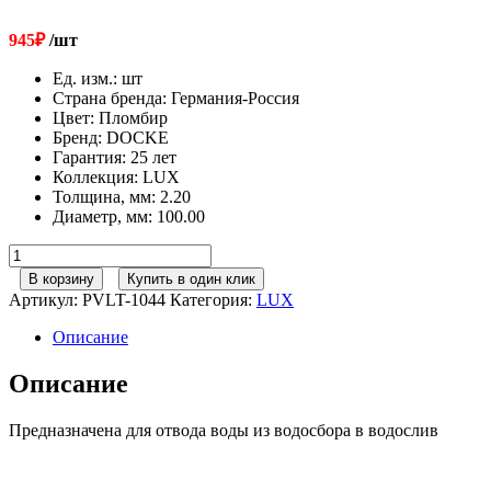
945
₽
/шт
Ед. изм.
:
шт
Страна бренда
:
Германия-Россия
Цвет
:
Пломбир
Бренд
:
DOCKE
Гарантия
:
25 лет
Коллекция
:
LUX
Толщина, мм
:
2.20
Диаметр, мм
:
100.00
Количество
товара
В корзину
Купить в один клик
141/100
Артикул:
PVLT-1044
Категория:
LUX
Docke
Lux
Описание
Труба
водосточная
Описание
3м
Пломбир
Предназначена для отвода воды из водосбора в водослив