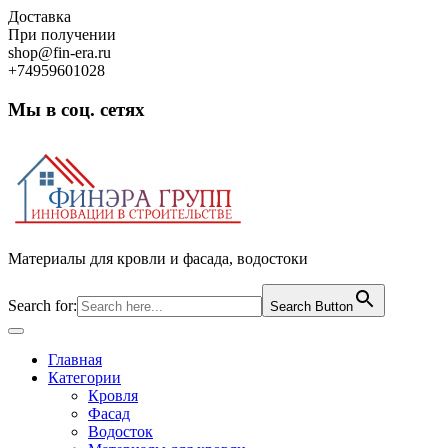
Skip
Доставка
to
При получении
content
shop@fin-era.ru
+74959601028
Мы в соц. сетях
Facebook
Twitter
Google
Instagram
Материалы для кровли и фасада, водостоки
Search for:
Search Button
Open
Button
Главная
Категории
Кровля
Фасад
Водосток