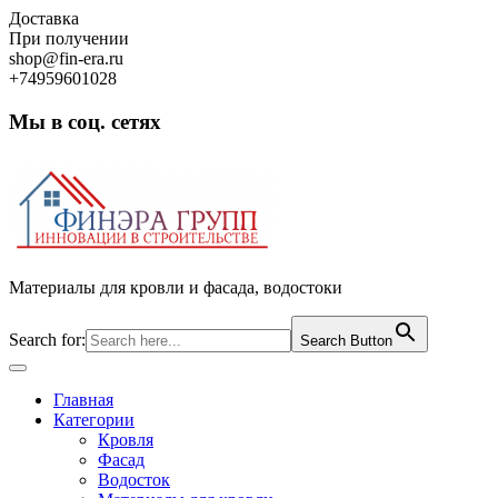
Skip
Доставка
to
При получении
content
shop@fin-era.ru
+74959601028
Мы в соц. сетях
Facebook
Twitter
Google
Instagram
Материалы для кровли и фасада, водостоки
Search for:
Search Button
Open
Button
Главная
Категории
Кровля
Фасад
Водосток