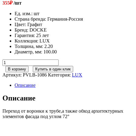
355
₽
/шт
Ед. изм.
:
шт
Страна бренда
:
Германия-Россия
Цвет
:
Графит
Бренд
:
DOCKE
Гарантия
:
25 лет
Коллекция
:
LUX
Толщина, мм
:
2.20
Диаметр, мм
:
100.00
Количество
товара
В корзину
Купить в один клик
141/100
Артикул:
PVLB-1086
Категория:
LUX
Docke
Lux
Описание
Колено
72гр
Описание
Графит
Переход от воронки к трубе,а также обход архитектурных
элементов фасада под углом 72°