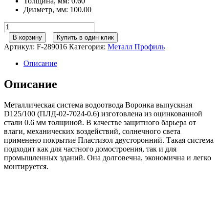
Толщина, мм
:
0.60
Диаметр, мм
:
100.00
Количество
товара
В корзину
Купить в один клик
125/100
Артикул:
F-289016
Категория:
Металл Профиль
МП
Престиж
Описание
Воронка
выпускная
Описание
RAL7024
серый
Металлическая система водоотвода Воронка выпускная
графит
D125/100 (ПЛД-02-7024-0.6) изготовлена из оцинкованной
стали 0.6 мм толщиной. В качестве защитного барьера от
влаги, механических воздействий, солнечного света
применено покрытие Пластизол двусторонний. Такая система
подходит как для частного домостроения, так и для
промышленных зданий. Она долговечна, экономична и легко
монтируется.