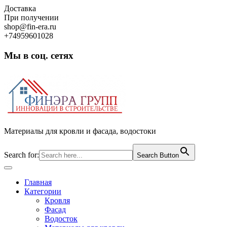
Skip
Доставка
to
При получении
content
shop@fin-era.ru
+74959601028
Мы в соц. сетях
Facebook
Twitter
Google
Instagram
Материалы для кровли и фасада, водостоки
Search for:
Search Button
Open
Button
Главная
Категории
Кровля
Фасад
Водосток