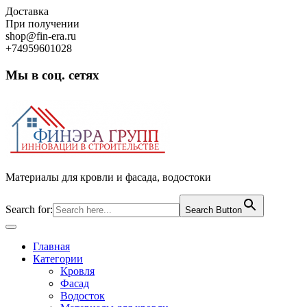
Skip
Доставка
to
При получении
content
shop@fin-era.ru
+74959601028
Мы в соц. сетях
Facebook
Twitter
Google
Instagram
Материалы для кровли и фасада, водостоки
Search for:
Search Button
Open
Button
Главная
Категории
Кровля
Фасад
Водосток