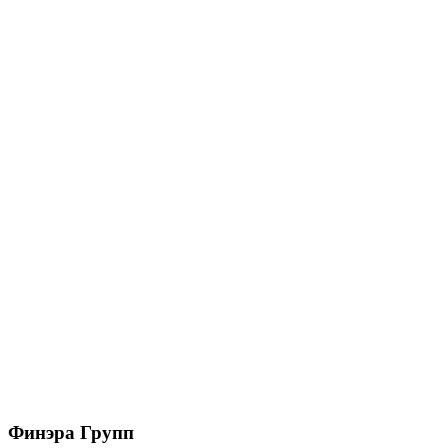
150/100 МП Престиж Желоб водосточный 3м
RAL8017 коричневый
1215
₽
/шт
В корзину
150/100 МП Престиж Соединитель желоба
RAL3005 красное вино
221
₽
/шт
В корзину
Финэра Групп