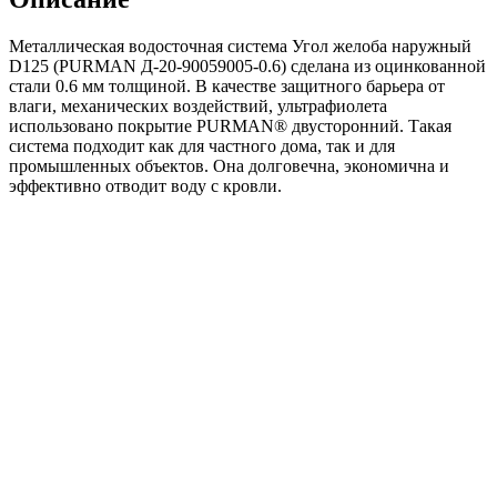
наружный
90гр
Металлическая водосточная система Угол желоба наружный
RAL9005
D125 (PURMAN Д-20-90059005-0.6) сделана из оцинкованной
черный
стали 0.6 мм толщиной. В качестве защитного барьера от
темный
влаги, механических воздействий, ультрафиолета
использовано покрытие PURMAN® двусторонний. Такая
система подходит как для частного дома, так и для
промышленных объектов. Она долговечна, экономична и
эффективно отводит воду с кровли.