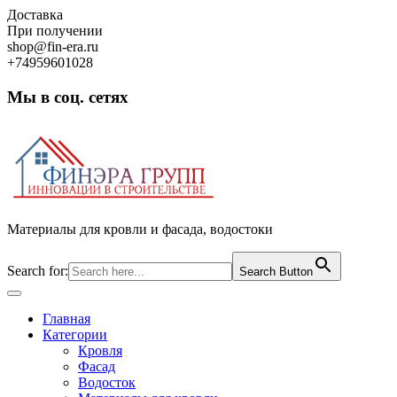
Skip
Доставка
to
При получении
content
shop@fin-era.ru
+74959601028
Мы в соц. сетях
Facebook
Twitter
Google
Instagram
Материалы для кровли и фасада, водостоки
Search for:
Search Button
Open
Button
Главная
Категории
Кровля
Фасад
Водосток