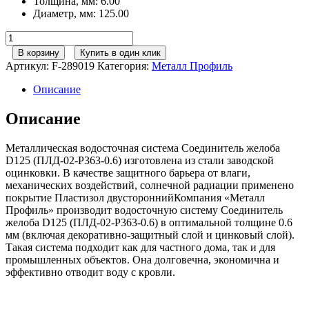
Толщина, мм
:
6.00
Диаметр, мм
:
125.00
Количество
товара
В корзину
Купить в один клик
125/100
Артикул:
F-289019
Категория:
Металл Профиль
МП
Престиж
Описание
Соединитель
желоба
Описание
P363
вишня
Металлическая водосточная система Соединитель желоба
D125 (ПЛД-02-Р363-0.6) изготовлена из стали заводской
оцинковки. В качестве защитного барьера от влаги,
механических воздействий, солнечной радиации применено
покрытие Пластизол двустороннийКомпания «Металл
Профиль» производит водосточную систему Соединитель
желоба D125 (ПЛД-02-Р363-0.6) в оптимальной толщине 0.6
мм (включая декоративно-защитный слой и цинковый слой).
Такая система подходит как для частного дома, так и для
промышленных объектов. Она долговечна, экономична и
эффективно отводит воду с кровли.