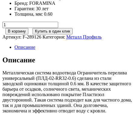
Бренд
:
FORAMINA
Гарантия
:
30 лет
Толщина, мм
:
0.60
Количество
товара
В корзину
Купить в один клик
125/100
Артикул:
F-289126
Категория:
Металл Профиль
МП
Престиж
Описание
Ограничитель
перелива
Описание
универсальный
RR32
Металлическая система водоотвода Ограничитель перелива
темно-
универсальный (ПЛД-02-RR32-0.6) сделана из стали
коричневый
заводской оцинковки толщиной 0.6 мм. В качестве защитного
барьера от осадков, солнечного света, механических
повреждений использовано покрытие Пластизол
двусторонний. Такая система подходит как для частного дома,
так и для промышленных зданий. Она долговечна,
экономична и эффективно отводит воду с кровли.