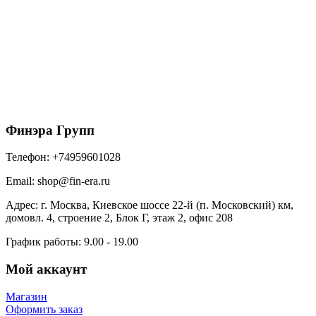
150/100 МП Престиж Желоб водосточный 3м
RAL8017 коричневый
1215
₽
/шт
В корзину
Финэра Групп
Телефон:
+74959601028
Email:
shop@fin-era.ru
Адрес:
г. Москва, Киевское шоссе 22-й (п. Московский) км,
домовл. 4, строение 2, Блок Г, этаж 2, офис 208
График работы:
9.00 - 19.00
Мой аккаунт
Магазин
Оформить заказ