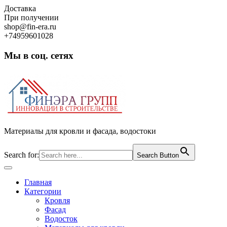
Skip
Доставка
to
При получении
content
shop@fin-era.ru
+74959601028
Мы в соц. сетях
Facebook
Twitter
Google
Instagram
Материалы для кровли и фасада, водостоки
Search for:
Search Button
Open
Button
Главная
Категории
Кровля
Фасад
Водосток