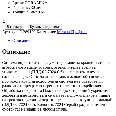
Бренд
:
FORAMINA
Гарантия
:
30 лет
Толщина, мм
:
0.60
Количество
товара
В корзину
Купить в один клик
125/100
Артикул:
F-289129
Категория:
Металл Профиль
МП
Престиж
Описание
Ограничитель
перелива
Описание
универсальный
RAL7024
Система водоотведения служит для защиты крыши и стен от
серый
агрессивного влияния воды, ограничитель перелива
графит
универсальный (ПЛД-02-7024-0.6) — её неотъемлемая
составляющая. Оцинкованная сталь в основе обеспечивает
прочность круглая водосточная система не подвергается
ржавчине и прекрасно переносит внешние воздействия.
Обработка покрытием Пластизол двухсторонний укрепляет
декоративные свойства и оказывает положительное влияние
на срок эксплуатации ограничитель перелива универсальный
(ПЛД-02-7024-0.6). Водосток 7024 Серый графит эстетично
смотрится на здании в любом стиле.