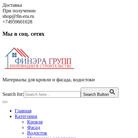
Skip
Доставка
to
При получении
content
shop@fin-era.ru
+74959601028
Мы в соц. сетях
Facebook
Twitter
Google
Instagram
Материалы для кровли и фасада, водостоки
Search for:
Search Button
Open
Button
Главная
Категории
Кровля
Фасад
Водосток