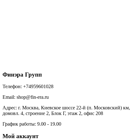
150/100 МП Престиж Соединитель желоба
RAL3005 красное вино
221
₽
/шт
В корзину
Финэра Групп
Телефон:
+74959601028
Email:
shop@fin-era.ru
Адрес:
г. Москва, Киевское шоссе 22-й (п. Московский) км,
домовл. 4, строение 2, Блок Г, этаж 2, офис 208
График работы:
9.00 - 19.00
Мой аккаунт