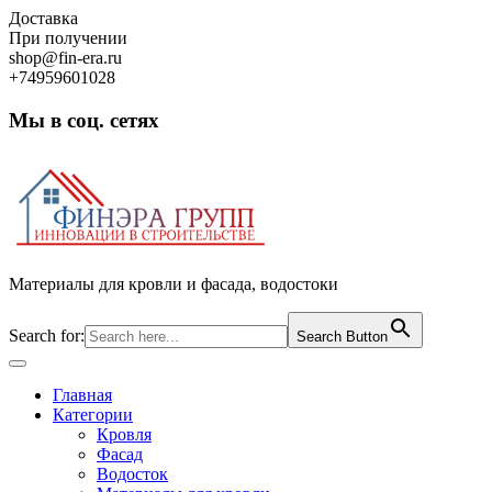
Skip
Доставка
to
При получении
content
shop@fin-era.ru
+74959601028
Мы в соц. сетях
Facebook
Twitter
Google
Instagram
Материалы для кровли и фасада, водостоки
Search for:
Search Button
Open
Button
Главная
Категории
Кровля
Фасад
Водосток