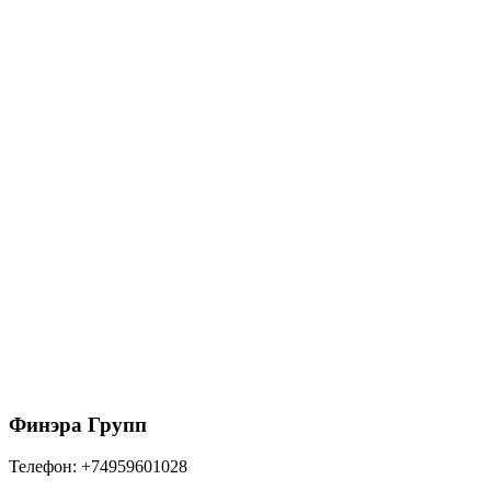
1215
₽
/шт
В корзину
150/100 МП Престиж Желоб водосточный 3м
RAL8017 коричневый
1215
₽
/шт
В корзину
Финэра Групп
Телефон:
+74959601028