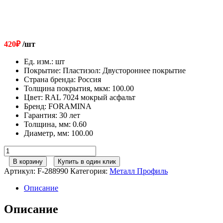
420
₽
/шт
Ед. изм.
:
шт
Покрытие
:
Пластизол: Двустороннее покрытие
Страна бренда
:
Россия
Толщина покрытия, мкм
:
100.00
Цвет
:
RAL 7024 мокрый асфальт
Бренд
:
FORAMINA
Гарантия
:
30 лет
Толщина, мм
:
0.60
Диаметр, мм
:
100.00
Количество
товара
В корзину
Купить в один клик
125/100
Артикул:
F-288990
Категория:
Металл Профиль
МП
Престиж
Описание
Колено
сливное
Описание
RAL7024
серый