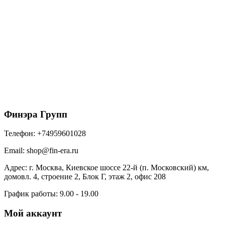
Döcke STAL PREMIUM Труба водосточная D90 1
м (Пломбир 9010)
595
₽
/шт
В корзину
Финэра Групп
Телефон:
+74959601028
Email:
shop@fin-era.ru
Адрес:
г. Москва, Киевское шоссе 22-й (п. Московский) км,
домовл. 4, строение 2, Блок Г, этаж 2, офис 208
График работы:
9.00 - 19.00
Мой аккаунт