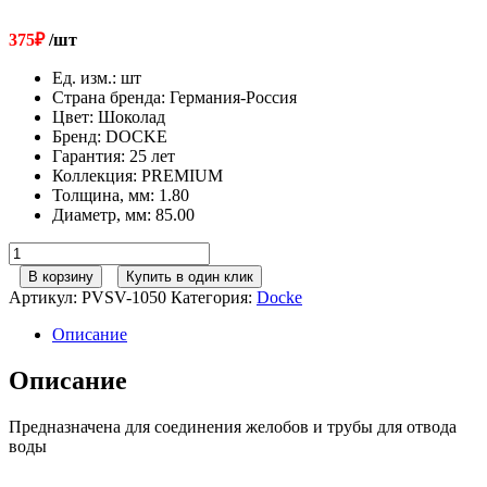
375
₽
/шт
Ед. изм.
:
шт
Страна бренда
:
Германия-Россия
Цвет
:
Шоколад
Бренд
:
DOCKE
Гарантия
:
25 лет
Коллекция
:
PREMIUM
Толщина, мм
:
1.80
Диаметр, мм
:
85.00
Количество
товара
В корзину
Купить в один клик
120/85
Артикул:
PVSV-1050
Категория:
Docke
Docke
Premium
Описание
Воронка
желоба
Описание
Шоколад
Предназначена для соединения желобов и трубы для отвода
воды