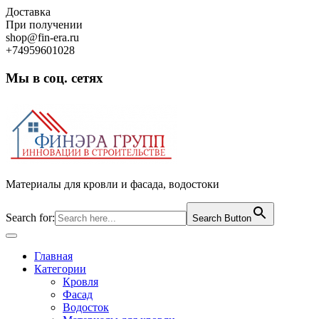
Skip
Доставка
to
При получении
content
shop@fin-era.ru
+74959601028
Мы в соц. сетях
Facebook
Twitter
Google
Instagram
Материалы для кровли и фасада, водостоки
Search for:
Search Button
Open
Button
Главная
Категории
Кровля
Фасад
Водосток