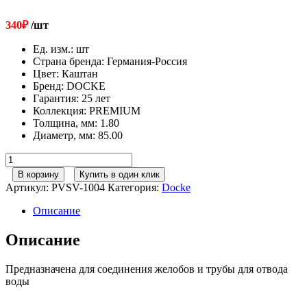
340
₽
/шт
Ед. изм.
:
шт
Страна бренда
:
Германия-Россия
Цвет
:
Каштан
Бренд
:
DOCKE
Гарантия
:
25 лет
Коллекция
:
PREMIUM
Толщина, мм
:
1.80
Диаметр, мм
:
85.00
Количество
товара
В корзину
Купить в один клик
120/85
Артикул:
PVSV-1004
Категория:
Docke
Docke
Premium
Описание
Воронка
желоба
Описание
Каштан
Предназначена для соединения желобов и трубы для отвода
воды