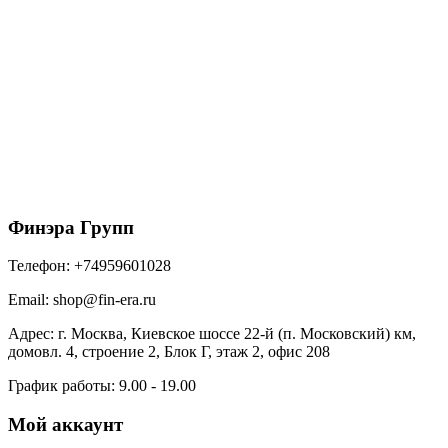
Döcke STAL PREMIUM Труба водосточная D90 3
м (Пломбир 9010)
1540
₽
/шт
В корзину
Финэра Групп
Телефон:
+74959601028
Email:
shop@fin-era.ru
Адрес:
г. Москва, Киевское шоссе 22-й (п. Московский) км,
домовл. 4, строение 2, Блок Г, этаж 2, офис 208
График работы:
9.00 - 19.00
Мой аккаунт