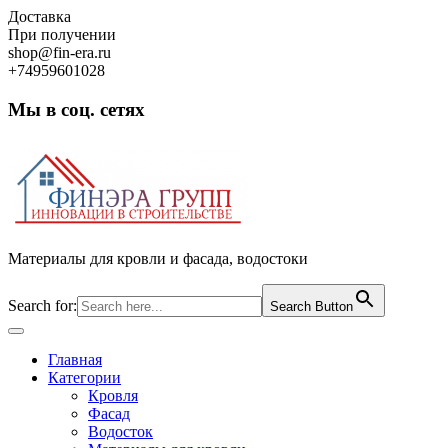
Skip
Доставка
to
При получении
content
shop@fin-era.ru
+74959601028
Мы в соц. сетях
Facebook
Twitter
Google
Instagram
Материалы для кровли и фасада, водостоки
Search for:
Search Button
Open
Button
Главная
Категории
Кровля
Фасад
Водосток