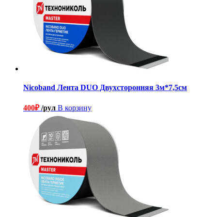
Nicoband Лента DUO Двухсторонняя 3м*7,5см
400
₽
/рул
В корзину