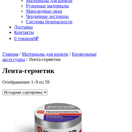
Материалы для кровли
Рулонные материалы
Мансардные окна
Чердачные лестницы
Системы безопасности
Доставка
Контакты
0 товаров
0₽
Close
Button
Главная
/
Материалы для кровли
/
Кровельные
аксессуары
/ Лента-герметик
Лента-герметик
Отображение 1–9 из 59