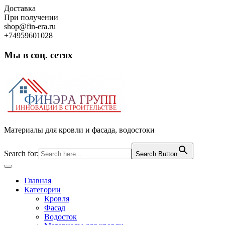
Skip
Доставка
to
При получении
content
shop@fin-era.ru
+74959601028
Мы в соц. сетях
Facebook
Twitter
Google
Instagram
Материалы для кровли и фасада, водостоки
Search for:
Search Button
Open
Button
Главная
Категории
Кровля
Фасад
Водосток