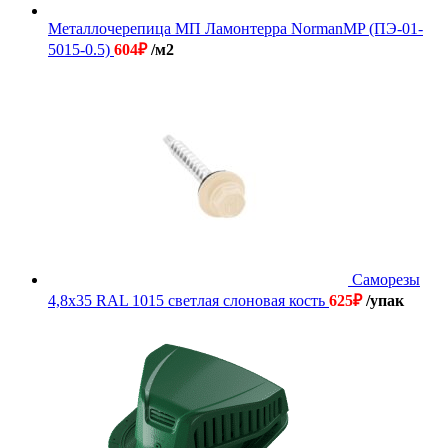
Металлочерепица МП Ламонтерра NormanMP (ПЭ-01-
5015-0.5)
604
₽
/м2
Саморезы
4,8х35 RAL 1015 светлая слоновая кость
625
₽
/упак