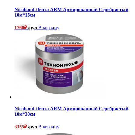
Nicoband Лента ARM Армированный Серебристый
10м*15см
1760
₽
/рул
В корзину
Nicoband Лента ARM Армированный Серебристый
10м*30см
3355
₽
/рул
В корзину