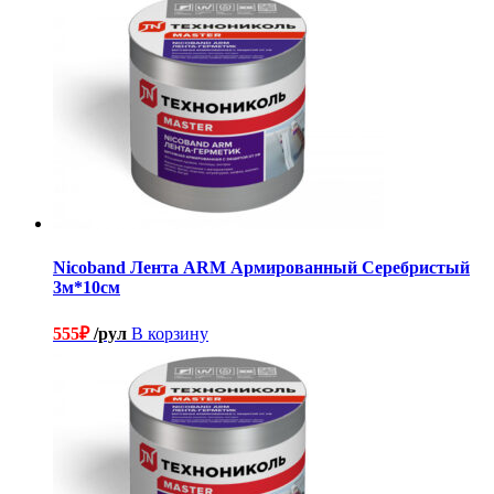
Nicoband Лента ARM Армированный Серебристый
3м*10см
555
₽
/рул
В корзину