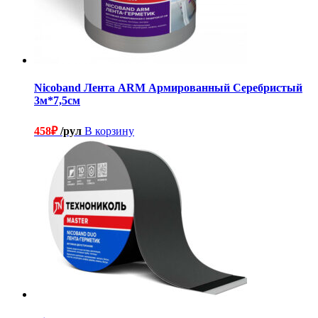
Nicoband Лента ARM Армированный Серебристый
3м*7,5см
458
₽
/рул
В корзину