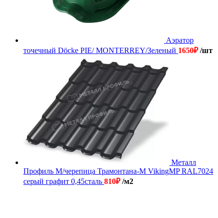
Аэратор
точечный Döcke PIE/ MONTERREY/Зеленый
1650
₽
/шт
Металл
Профиль М/черепица Трамонтана-М VikingMP RAL7024
серый графит 0,45сталь
810
₽
/м2