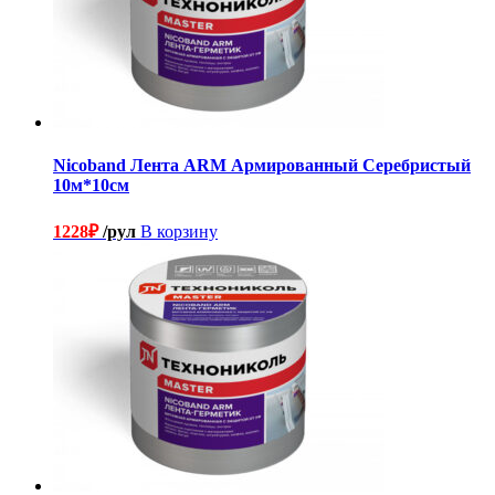
Nicoband Лента ARM Армированный Серебристый
10м*10см
1228
₽
/рул
В корзину