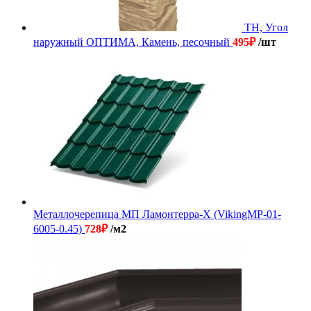
ТН, Угол
наружный ОПТИМА, Камень, песочный
495
₽
/шт
Металлочерепица МП Ламонтерра-X (VikingMP-01-
6005-0.45)
728
₽
/м2