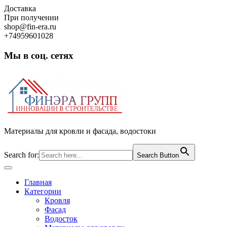
Skip
Доставка
to
При получении
content
shop@fin-era.ru
+74959601028
Мы в соц. сетях
Facebook
Twitter
Google
Instagram
Материалы для кровли и фасада, водостоки
Search for:
Search Button
Open
Button
Главная
Категории
Кровля
Фасад
Водосток