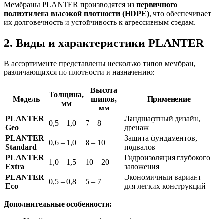
Мембраны PLANTER производятся из
первичного
полиэтилена высокой плотности (HDPE)
, что обеспечивает
их долговечность и устойчивость к агрессивным средам.
2. Виды и характеристики PLANTER
В ассортименте представлены несколько типов мембран,
различающихся по плотности и назначению:
Высота
Толщина,
Модель
шипов,
Применение
мм
мм
PLANTER
Ландшафтный дизайн,
0,5 – 1,0
7 – 8
Geo
дренаж
PLANTER
Защита фундаментов,
0,6 – 1,0
8 – 10
Standard
подвалов
PLANTER
Гидроизоляция глубокого
1,0 – 1,5
10 – 20
Extra
заложения
PLANTER
Экономичный вариант
0,5 – 0,8
5 – 7
Eco
для легких конструкций
Дополнительные особенности: