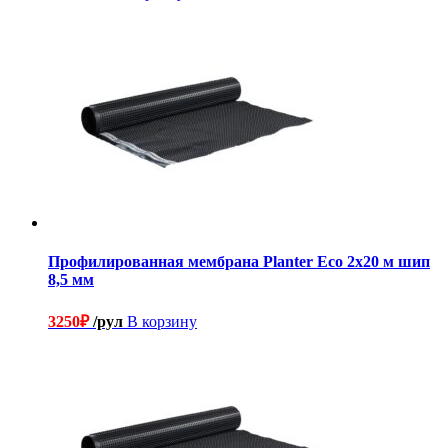
Профилированная мембрана Planter Eco 2х20 м шип
8,5 мм
3250
₽
/рул
В корзину