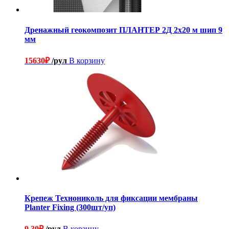
Дренажный геокомпозит ПЛАНТЕР 2Д 2х20 м шип 9
мм
15630
₽
/рул
В корзину
Крепеж Технониколь для фиксации мембраны
Planter Fixing (300шт/уп)
9.30
₽
/рул
В корзину