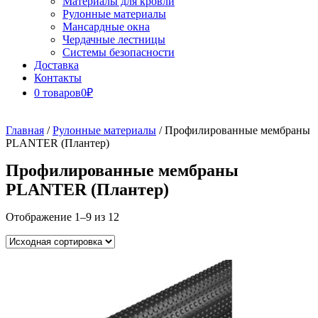
Материалы для кровли
Рулонные материалы
Мансардные окна
Чердачные лестницы
Системы безопасности
Доставка
Контакты
0 товаров
0₽
Close
Button
Главная
/
Рулонные материалы
/ Профилированные мембраны
PLANTER (Плантер)
Профилированные мембраны
PLANTER (Плантер)
Отображение 1–9 из 12