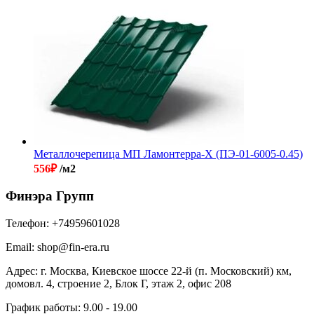
Металлочерепица МП Ламонтерра-X (ПЭ-01-6005-0.45)
556
₽
/м2
Финэра Групп
Телефон:
+74959601028
Email:
shop@fin-era.ru
Адрес:
г. Москва, Киевское шоссе 22-й (п. Московский) км,
домовл. 4, строение 2, Блок Г, этаж 2, офис 208
График работы:
9.00 - 19.00