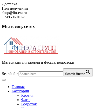
Skip
Доставка
to
При получении
content
shop@fin-era.ru
+74959601028
Мы в соц. сетях
Facebook
Twitter
Google
Instagram
Материалы для кровли и фасада, водостоки
Search for:
Search Button
Open
Button
Главная
Категории
Кровля
Фасад
Водосток