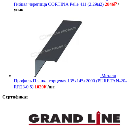
Гибкая черепица CORTINA Pelle 411 (2,29м2)
2846
₽
/
упак
Металл
Профиль Планка торцевая 135х145х2000 (PURETAN-20-
RR23-0.5)
1020
₽
/шт
Сертификат