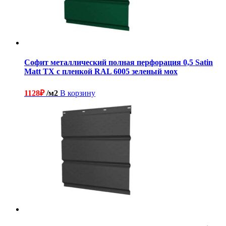
Софит металлический полная перфорация 0,5 Satin
Matt TX с пленкой RAL 6005 зеленый мох
1128
₽
/м2
В корзину