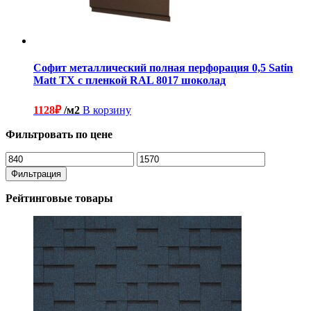
Софит металлический полная перфорация 0,5 Satin
Matt TX с пленкой RAL 8017 шоколад
1128
₽
/м2
В корзину
Фильтровать по цене
Минимальная
Максимальная
цена
цена
Фильтрация
Рейтинговые товары