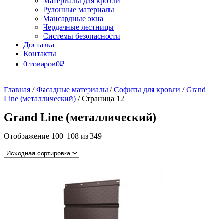
Материалы для кровли
Рулонные материалы
Мансардные окна
Чердачные лестницы
Системы безопасности
Доставка
Контакты
0 товаров
0₽
Close
Button
Главная
/
Фасадные материалы
/
Софиты для кровли
/
Grand
Line (металлический)
/ Страница 12
Grand Line (металлический)
Отображение 100–108 из 349