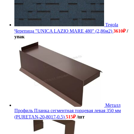
Tegola
Черепица "UNICA LAZIO MARE 480" (2,86м2)
3610
₽
/
упак
Металл
Профиль Планка сегментная торцевая левая 350 мм
(PURETAN-20-8017-0.5)
515
₽
/шт