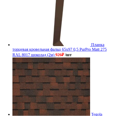
Планка
торцевая кровельная фальц 65х97 0,5 PurPro Matt 275
RAL 8017 шоколад (2м)
926
₽
/шт
Tegola