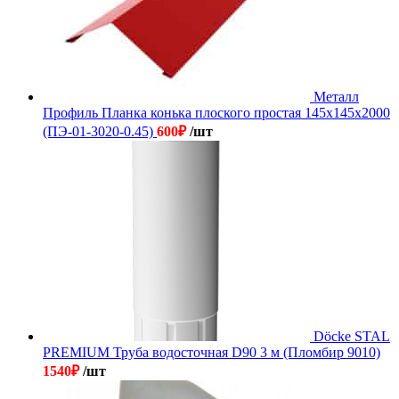
Металл
Профиль Планка конька плоского простая 145х145х2000
(ПЭ-01-3020-0.45)
600
₽
/шт
Döcke STAL
PREMIUM Труба водосточная D90 3 м (Пломбир 9010)
1540
₽
/шт