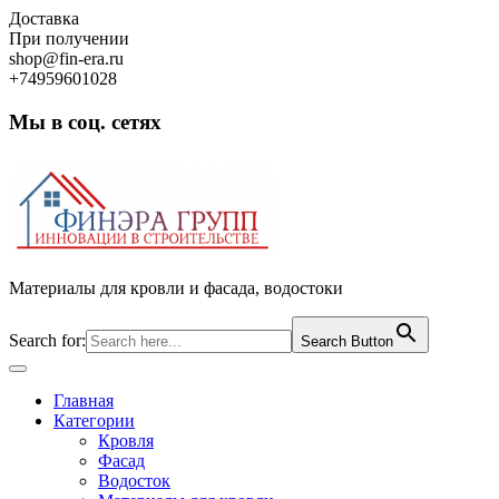
Skip
Доставка
to
При получении
content
shop@fin-era.ru
+74959601028
Мы в соц. сетях
Facebook
Twitter
Google
Instagram
Материалы для кровли и фасада, водостоки
Search for:
Search Button
Open
Button
Главная
Категории
Кровля
Фасад
Водосток